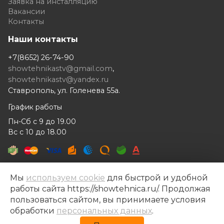
Заявка на инсталляцию
Вакансии
Контакты
Наши контакты
+7(8652) 26-74-90
showtehnikastv@gmail.com
,
showtehnikastv@yandex.ru
Ставрополь, ул. Голенева 55а.
График работы
Пн-Сб с 9 до 19.00
Вс с 10 до 18.00
Мы
используем cookie
для быстрой и удобной
работы сайта https://showtehnica.ru/. Продолжая
Шоутехника © 2014- 2026
пользоваться сайтом, вы принимаете условия
Разработка сайта —
Рекламный контент
обработки
персональных данных
.
Политика конфиденциальности