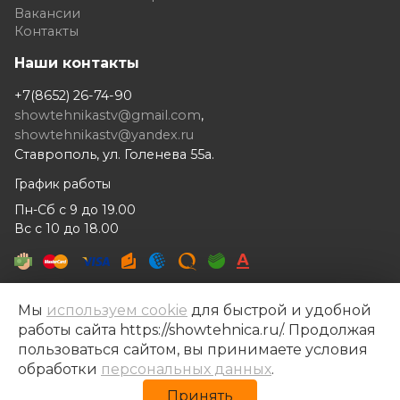
Вакансии
Контакты
Наши контакты
+7(8652) 26-74-90
showtehnikastv@gmail.com
,
showtehnikastv@yandex.ru
Ставрополь, ул. Голенева 55а.
График работы
Пн-Сб с 9 до 19.00
Вс с 10 до 18.00
Мы
используем cookie
для быстрой и удобной
работы сайта https://showtehnica.ru/. Продолжая
Шоутехника © 2014- 2026
пользоваться сайтом, вы принимаете условия
Разработка сайта —
Рекламный контент
обработки
персональных данных
.
Политика конфиденциальности
Принять