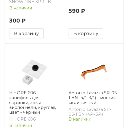
SNOWPINE SPR-1B
В наличии
590 ₽
300 ₽
В корзину
В корзину
HiHOPE 606 -
Antonio Lavazza SR-05-
канифоль для
1 BN (4/4-3/4) - мостик
скрипки, альта,
скрипичный
виолончели, круглая,
Antonio Lavazza SR-
цвет - чёрный
05-1 BN (4/4-3/4)
HiHOPE 606
В наличии
В наличии