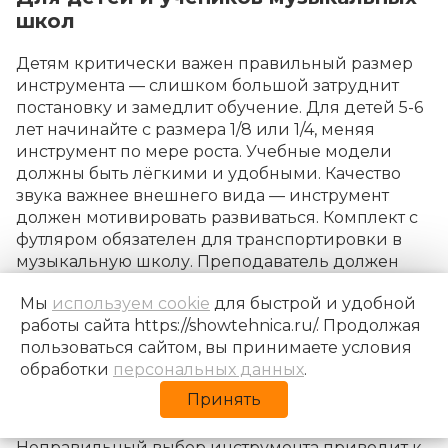
школ
Детям критически важен правильный размер
инструмента — слишком большой затруднит
постановку и замедлит обучение. Для детей 5-6
лет начинайте с размера 1/8 или 1/4, меняя
инструмент по мере роста. Учебные модели
должны быть лёгкими и удобными. Качество
звука важнее внешнего вида — инструмент
должен мотивировать развиваться. Комплект с
футляром обязателен для транспортировки в
музыкальную школу. Преподаватель должен
одобрить выбор инструмента перед покупкой.
Мы
используем cookie
для быстрой и удобной
По мере роста навыков переходите на
работы сайта https://showtehnica.ru/. Продолжая
инструменты из массива.
пользоваться сайтом, вы принимаете условия
обработки
персональных данных
.
Ошибки при выборе
Принять
смычкового инструмента
Неправильный выбор инструмента приводит к