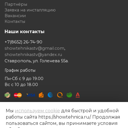
Партнёры
Заявка на инсталляцию
Вакансии
Контакты
Наши контакты
+7(8652) 26-74-90
showtehnikastv@gmail.com
,
showtehnikastv@yandex.ru
Ставрополь, ул. Голенева 55а.
График работы
Пн-Сб с 9 до 19.00
Вс с 10 до 18.00
Мы
используем cookie
для быстрой и удобной
работы сайта https://showtehnica.ru/. Продолжая
Шоутехника © 2014- 2026
пользоваться сайтом, вы принимаете условия
Разработка сайта —
Рекламный контент