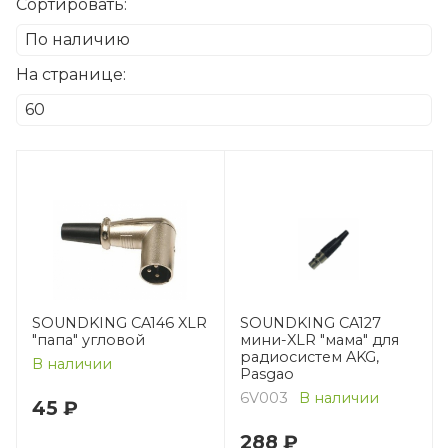
Сортировать:
На странице:
SOUNDKING CA146 XLR
SOUNDKING CA127
"папа" угловой
мини-XLR "мама" для
радиосистем AKG,
В наличии
Pasgao
6V003
В наличии
45 ₽
288 ₽