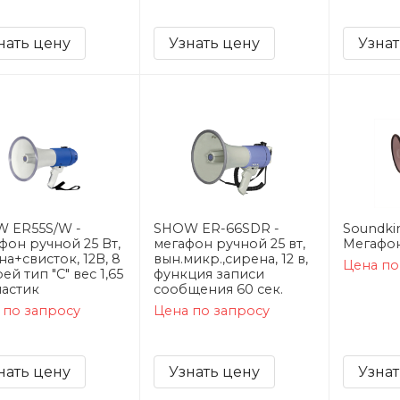
нать цену
Узнать цену
Узнат
 ER55S/W -
SHOW ER-66SDR -
Soundki
фон ручной 25 Вт,
мегафон ручной 25 вт,
Мегафо
а+свисток, 12В, 8
вын.микр.,сирена, 12 в,
Цена по
ей тип "С" вес 1,65
функция записи
ластик
сообщения 60 сек.
 по запросу
Цена по запросу
нать цену
Узнать цену
Узнат