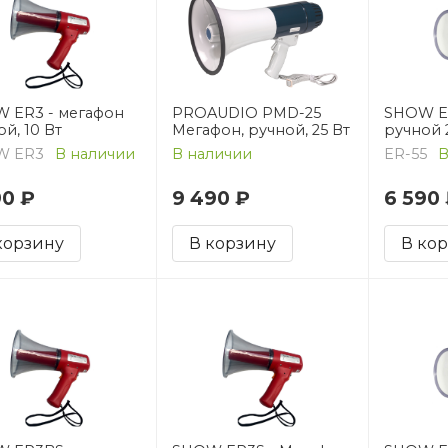
 ER3 - мегафон
PROAUDIO PMD-25
SHOW ER
й, 10 Вт
Мегафон, ручной, 25 Вт
ручной 2
W ER3
В наличии
В наличии
ER-55
В
90 ₽
9 490 ₽
6 590
корзину
В корзину
В ко