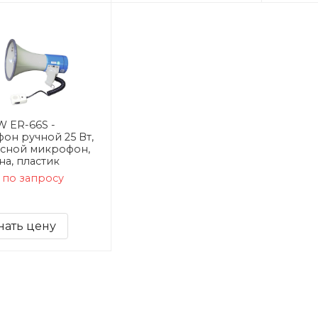
 ER-66S -
фон ручной 25 Вт,
сной микрофон,
на, пластик
 по запросу
нать цену