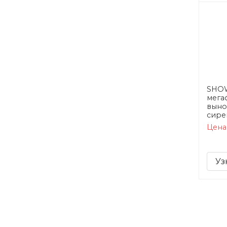
SHOW
мега
выно
сире
Цена
Уз