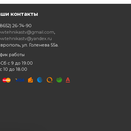
аши контакты
8652) 26-74-90
owtehnikastv@gmail.com
,
owtehnikastv@yandex.ru
врополь, ул. Голенева 55а.
афик работы
Сб с 9 до 19.00
с 10 до 18.00