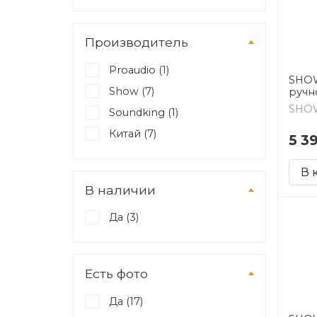
Производитель
Proaudio (
1
)
SHOW
Show (
7
)
ручно
SHO
Soundking (
1
)
Китай (
7
)
5 3
В 
В наличии
Да (
3
)
Есть фото
Да (
17
)