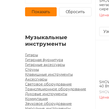
SHOW
мегаф
сире
Цена
Уз
Музыкальные
инструменты
Гитары
Гитарная фурнитура
Гитарные аксессуары
Струны
Клавишные инструменты
Аксессуары
SHOW
Световое оборудование
40 В
Трансляционное оборудование
SHOW
Духовые инструменты
Цена
Коммутация
Звуковое оборудование
Народные инструменты