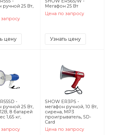
R55S -
SHOW ER56S/W -
 ручной 25 Вт,
Мегафон 25 Вт
Цена по запросу
 запросу
ь цену
Узнать цену
R55SD -
SHOW ER3PS -
 ручной 25 Вт,
мегафон ручной, 10 Вт,
12В, 8 батарей
сирена, MP3
ес 1,65 кг,
проигрыватель, SD-
Card
 запросу
Цена по запросу