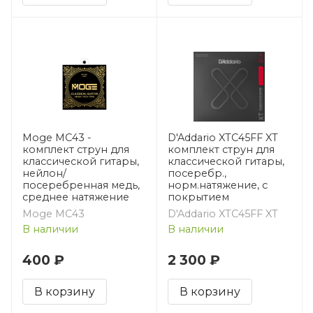
Moge MC43 -
D'Addario XTC45FF XT
комплект струн для
комплект струн для
классической гитары,
классической гитары,
нейлон/
посеребр.,
посеребренная медь,
норм.натяжение, с
среднее натяжение
покрытием
Moge MC43
D'Addario XTC45FF XT
В наличии
В наличии
400 ₽
2 300 ₽
В корзину
В корзину