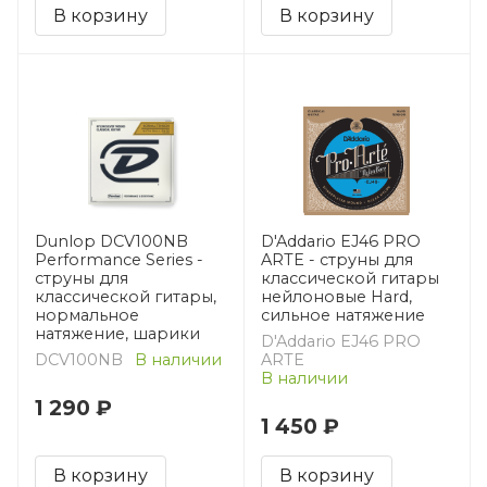
В корзину
В корзину
Dunlop DCV100NB
D'Addario EJ46 PRO
Performance Series -
ARTE - струны для
струны для
классической гитары
классической гитары,
нейлоновые Hard,
нормальное
сильное натяжение
натяжение, шарики
D'Addario EJ46 PRO
DCV100NB
В наличии
ARTE
В наличии
1 290 ₽
1 450 ₽
В корзину
В корзину