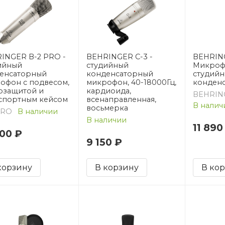
INGER B-2 PRO -
BEHRINGER C-3 -
BEHRING
ийный
студийный
Микроф
енсаторный
конденсаторный
студийн
офон с подвесом,
микрофон, 40-18000Гц,
конден
озащитой и
кардиоида,
BEHRIN
спортным кейсом
всенаправленная,
В налич
восьмерка
PRO
В наличии
В наличии
11 890
300 ₽
9 150 ₽
корзину
В корзину
В ко