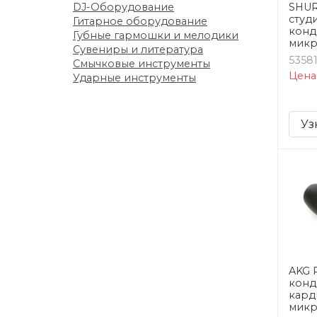
DJ-Оборудование
SHUR
студ
Гитарное оборудование
конд
Губные гармошки и мелодики
микр
Сувениры и литература
5358
Смычковые инструменты
Цена
Ударные инструменты
Уз
AKG 
конд
кард
мик