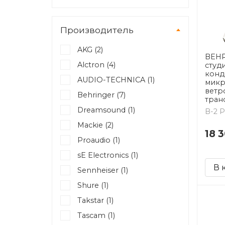
Производитель
AKG (
2
)
BEHR
Alctron (
4
)
студ
конд
AUDIO-TECHNICA (
1
)
микр
ветр
Behringer (
7
)
тран
Dreamsound (
1
)
B-2 
Mackie (
2
)
18 
Proaudio (
1
)
sE Electronics (
1
)
В 
Sennheiser (
1
)
Shure (
1
)
Takstar (
1
)
Tascam (
1
)