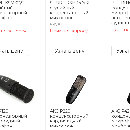
E KSM32\SL
SHURE KSM44A\SL
BEHRING
ийный
студийный
конден
енсаторный
конденсаторный
микроф
офон с
микрофон
встрое
аудиои
1
58781
Цена по
 по запросу
Цена по запросу
нать цену
Узнать цену
Узнат
P120
AKG P220
AKG P42
енсаторный
конденсаторный
конден
иоидный
кардиоидный
микрофо
рофон
микрофон
мембран