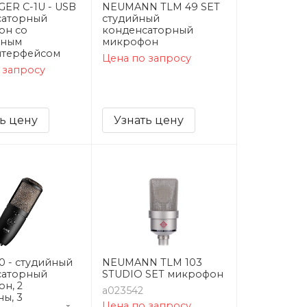
ER C-1U - USB
NEUMANN TLM 49 SET
саторный
студийный
он со
конденсаторный
нным
микрофон
нтерфейсом
Цена по запросу
 запросу
ь цену
Узнать цену
0 - студийный
NEUMANN TLM 103
саторный
STUDIO SET микрофон
н, 2
a023542
ы, 3
Цена по запросу