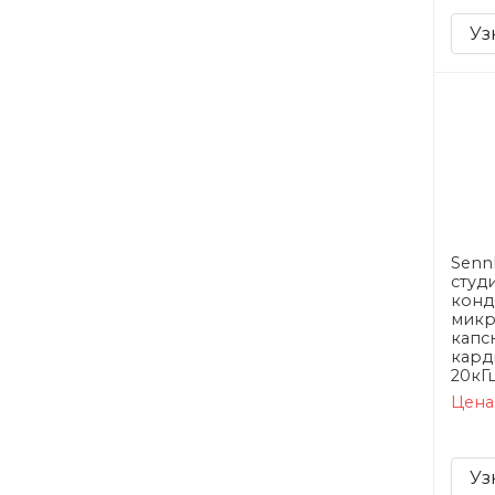
Уз
Sennh
студ
конд
микр
капс
кард
20кГ
Цена
Уз