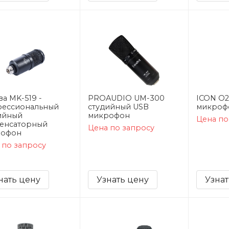
ва MK-519 -
PROAUDIO UM-300
ICON O2
ессиональный
студийный USB
микроф
ийный
микрофон
Цена по
енсаторный
Цена по запросу
рофон
 по запросу
нать цену
Узнать цену
Узнат