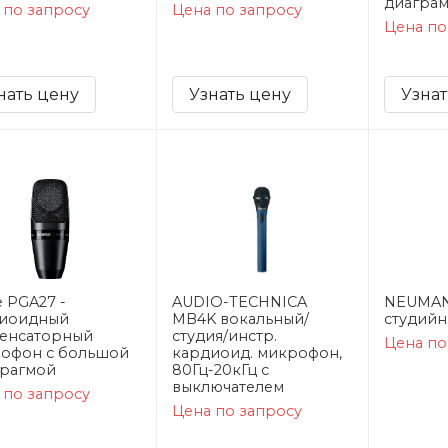
диаграм
 по запросу
Цена по запросу
Цена по
нать цену
Узнать цену
Узнат
e PGA27 -
AUDIO-TECHNICA
NEUMAN
иоидный
MB4K вокальный/
студий
енсаторный
студия/инстр.
Цена по
офон c большой
кардиоид. микрофон,
рагмой
80Гц-20кГц c
выключателем
 по запросу
Цена по запросу