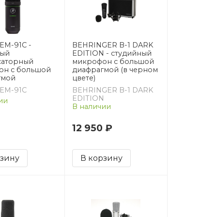
EM-91C -
BEHRINGER B-1 DARK
ный
EDITION - студийный
саторный
микрофон с большой
он с большой
диафрагмой (в черном
гмой
цвете)
 EM-91C
BEHRINGER B-1 DARK
EDITION
ии
В наличии
12 950 ₽
рзину
В корзину