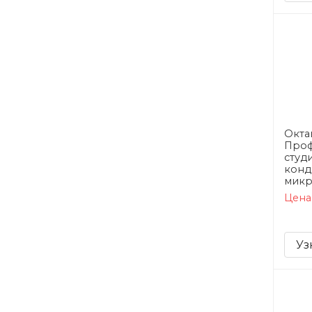
Окта
Проф
студ
конд
мик
Цена
Уз