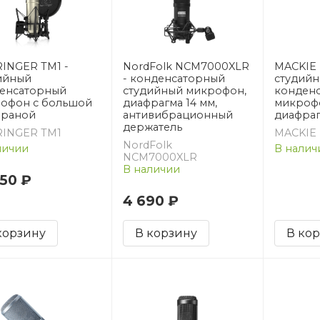
INGER TM1 -
NordFolk NCM7000XLR
MACKIE 
ийный
- конденсаторный
студий
енсаторный
студийный микрофон,
конден
офон с большой
диафрагма 14 мм,
микроф
раной
антивибрационный
диафра
держатель
INGER TM1
MACKIE
NordFolk
личии
В налич
NCM7000XLR
В наличии
450 ₽
4 690 ₽
корзину
В корзину
В ко