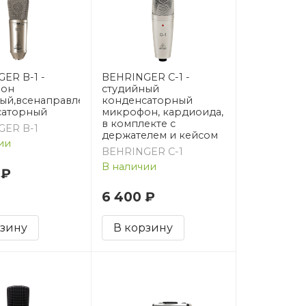
ER B-1 -
BEHRINGER C-1 -
он
студийный
ый,всенаправленный,
конденсаторный
саторный
микрофон, кардиоида,
в комплекте с
GER B-1
держателем и кейсом
ии
BEHRINGER C-1
В наличии
 ₽
6 400 ₽
рзину
В корзину