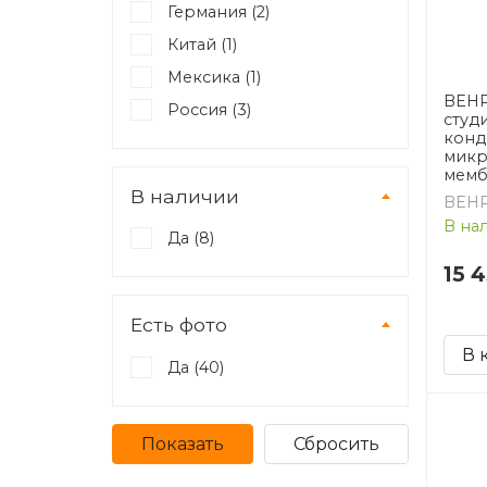
Германия (
2
)
Китай (
1
)
Мексика (
1
)
BEHR
Россия (
3
)
студ
конд
микр
мемб
В наличии
BEHR
В на
Да (
8
)
15 
Есть фото
В 
Да (
40
)