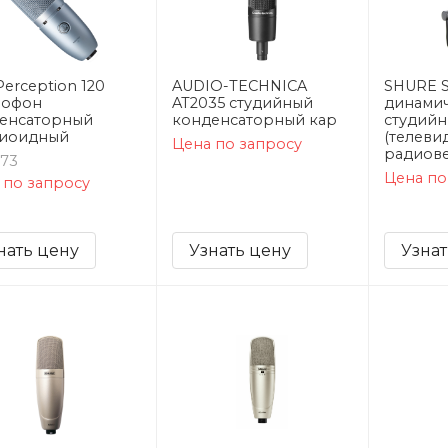
erception 120
AUDIO-TECHNICA
SHURE 
рофон
AT2035 студийный
динами
енсаторный
конденсаторный кар
студий
иоидный
(телеви
Цена по запросу
радиов
173
Цена по
 по запросу
нать цену
Узнать цену
Узнат