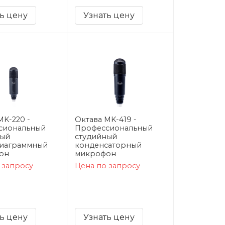
ь цену
Узнать цену
MK-220 -
Октава MK-419 -
сиональный
Профессиональный
ный
студийный
диаграммный
конденсаторный
он
микрофон
 запросу
Цена по запросу
ь цену
Узнать цену