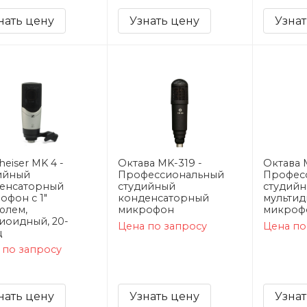
нать цену
Узнать цену
Узнат
eiser MK 4 -
Октава MK-319 -
Октава 
ийный
Профессиональный
Профес
енсаторный
студийный
студий
офон c 1"
конденсаторный
мульти
юлем,
микрофон
микроф
иоидный, 20-
Цена по запросу
Цена по
ц
 по запросу
нать цену
Узнать цену
Узнат