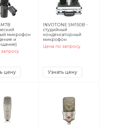
SM7B
INVOTONE SM150B -
ческий
студийный
ный микрофон
конденсаторный
дение и
микрофон
ещание)
Цена по запросу
 запросу
ь цену
Узнать цену