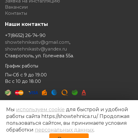
Заявка на инсталляцию
Вакансии
Контакты
Наши контакты
+7(8652) 26-74-90
showtehnikastv@gmail.com
,
showtehnikastv@yandex.ru
Ставрополь, ул. Голенева 55а.
График работы
Пн-Сб с 9 до 19.00
Вс с 10 до 18.00
Мы
используем cookie
для быстрой и удобной
работы сайта https://showtehnica.ru/. Продолжая
Шоутехника © 2014- 2026
пользоваться сайтом, вы принимаете условия
Разработка сайта —
Рекламный контент
обработки
персональных данных
.
Политика конфиденциальности