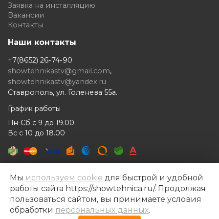
Заявка на инсталляцию
Вакансии
Контакты
Наши контакты
+7(8652) 26-74-90
showtehnikastv@gmail.com
,
showtehnikastv@yandex.ru
Ставрополь, ул. Голенева 55а.
График работы
Пн-Сб с 9 до 19.00
Вс с 10 до 18.00
Мы
используем cookie
для быстрой и удобной
работы сайта https://showtehnica.ru/. Продолжая
Шоутехника © 2014- 2026
пользоваться сайтом, вы принимаете условия
Разработка сайта —
Рекламный контент
обработки
персональных данных
.