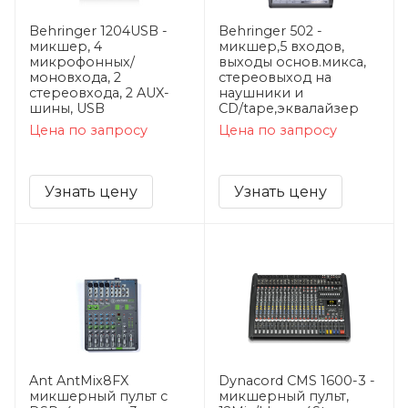
Behringer 1204USB -
Behringer 502 -
микшер, 4
микшер,5 входов,
микрофонных/
выходы основ.микса,
моновхода, 2
стереовыход на
стереовхода, 2 AUX-
наушники и
шины, USB
CD/tape,эквалайзер
Цена по запросу
Цена по запросу
Узнать цену
Узнать цену
Ant AntMix8FX
Dynacord CMS 1600-3 -
микшерный пульт с
микшерный пульт,