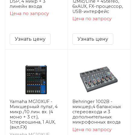
DSP, 4 микр + 3
12Mic/LIne + 4Stereo,
линейн входа
6xAUX, FX-процессор,
USB-интерфейс
Цена по запросу
Цена по запросу
Узнать цену
Узнать цену
Yamaha MG10XUF -
Behringer 1002B -
Микшерный пульт, 4
микшер,4 балансных
микр./10 лин. вх. (4
стереовхода и 3
моно + 3 ст.),
дополнительных
1стереошина, 1 AUX,
микрофонных входа
(вкл.FX)
Цена по запросу
Yamaha MG10XUF