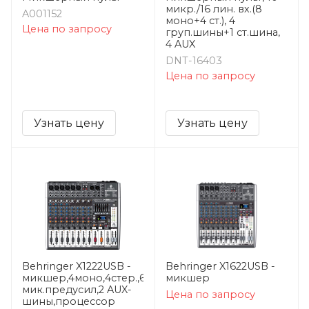
микр./16 лин. вх.(8
A001152
моно+4 ст.), 4
Цена по запросу
груп.шины+1 ст.шина,
4 AUX
DNT-16403
Цена по запросу
Узнать цену
Узнать цену
Behringer X1222USB -
Behringer X1622USB -
микшер,4моно,4стер.,6
микшер
мик.предусил,2 AUX-
Цена по запросу
шины,процессор