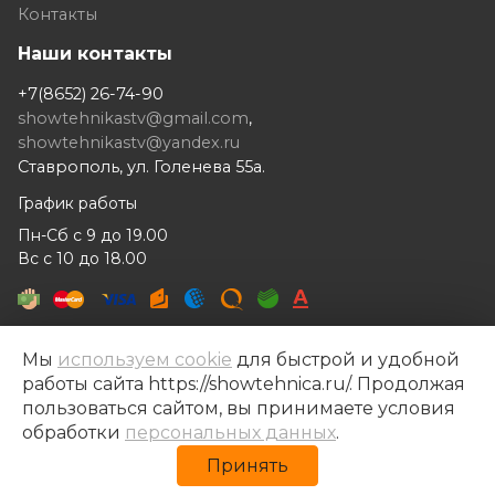
Контакты
Наши контакты
+7(8652) 26-74-90
showtehnikastv@gmail.com
,
showtehnikastv@yandex.ru
Ставрополь, ул. Голенева 55а.
График работы
Пн-Сб с 9 до 19.00
Вс с 10 до 18.00
Мы
используем cookie
для быстрой и удобной
работы сайта https://showtehnica.ru/. Продолжая
Шоутехника © 2014- 2026
пользоваться сайтом, вы принимаете условия
Разработка сайта —
Рекламный контент
обработки
персональных данных
.
Политика конфиденциальности
Принять
Политика обработки персональных данных