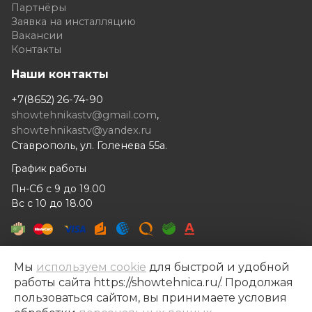
Партнёры
Заявка на инсталляцию
Вакансии
Контакты
Наши контакты
+7(8652) 26-74-90
showtehnikastv@gmail.com
,
showtehnikastv@yandex.ru
Ставрополь, ул. Голенева 55а.
График работы
Пн-Сб с 9 до 19.00
Вс с 10 до 18.00
Мы
используем cookie
для быстрой и удобной
работы сайта https://showtehnica.ru/. Продолжая
Шоутехника © 2014- 2026
пользоваться сайтом, вы принимаете условия
Разработка сайта —
Рекламный контент