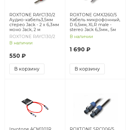
ROXTONE RAYC130/2
ROXTONE GMXJ260/5
Аудио-кабель3,5мм
Кабель микрофонный,
cтерео Jack - 2 х 6,3мм
D 6,5мм, XLR male -
моно Jack, 2 м
stereo Jack 6,3мм., 5м
ROXTONE RAYC130/2
В наличии
В наличии
1 690 ₽
550 ₽
В корзину
В корзину
Invotone ACM1101R
ROXTONE SPC006/5