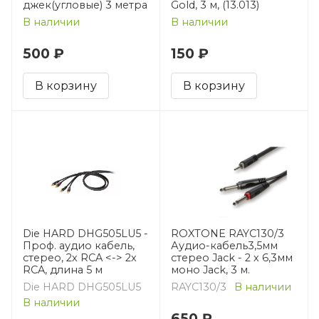
джек(угловые) 3 метра
Gold, 3 м, (13.013)
В наличии
В наличии
500 ₽
150 ₽
В корзину
В корзину
Die HARD DHG505LU5 -
ROXTONE RAYC130/3
Проф. аудио кабель,
Аудио-кабель3,5мм
стерео, 2х RCA <-> 2х
cтерео Jack - 2 х 6,3мм
RCA, длина 5 м
моно Jack, 3 м.
Die HARD DHG505LU5
RAYC130/3
В наличии
В наличии
650 ₽