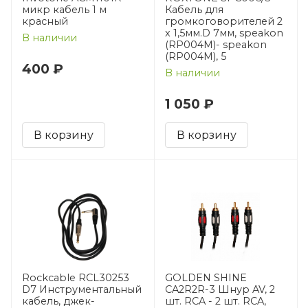
микр кабель 1 м
Кабель для
красный
громкоговорителей 2
x 1,5мм.D 7мм, speakon
В наличии
(RP004M)- speakon
(RP004M), 5
400 ₽
В наличии
1 050 ₽
В корзину
В корзину
Rockcable RCL30253
GOLDEN SHINE
D7 Инструментальный
CA2R2R-3 Шнур AV, 2
кабель, джек-
шт. RCA - 2 шт. RCA,