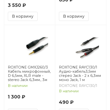
3 550 ₽
В корзину
В корзину
ROXTONE GMXJ260/3
ROXTONE RAYC130/1
Кабель микрофонный,
Аудио-кабель3,5мм
D 6,5мм, XLR male -
cтерео Jack - 2 х 6,3мм
stereo Jack 6,3мм., 3м
моно Jack, 1 м
В наличии
ROXTONE RAYC130/1
В наличии
1 300 ₽
490 ₽