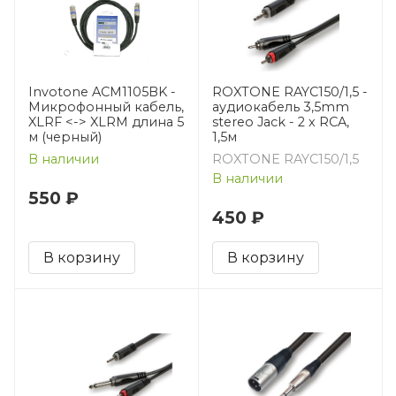
Invotone ACM1105BK -
ROXTONE RAYC150/1,5 -
Микрофонный кабель,
аудиокабель 3,5mm
XLRF <-> XLRM длина 5
stereo Jack - 2 x RCA,
м (черный)
1,5м
В наличии
ROXTONE RAYC150/1,5
В наличии
550 ₽
450 ₽
В корзину
В корзину