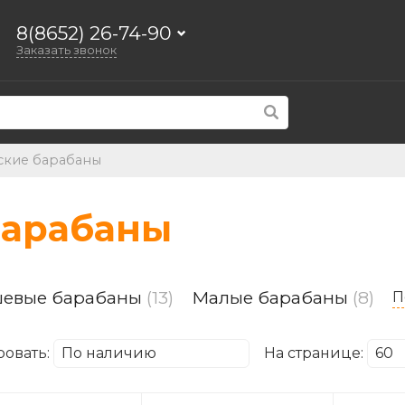
8(8652) 26-74-90
Заказать звонок
ские барабаны
барабаны
евые барабаны
(13)
Малые барабаны
(8)
П
ровать:
На странице: