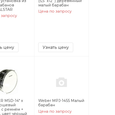
 установка из
(5,5`x12`) деревянный
рабанов
малый барабан
ALSTAR
Цена по запросу
 запросу
ь цену
Узнать цену
 MSD-14" х
Weber MPJ-1455 Малый
аршевый
барабан
 с ремнём +
Цена по запросу
, цвет чёрный