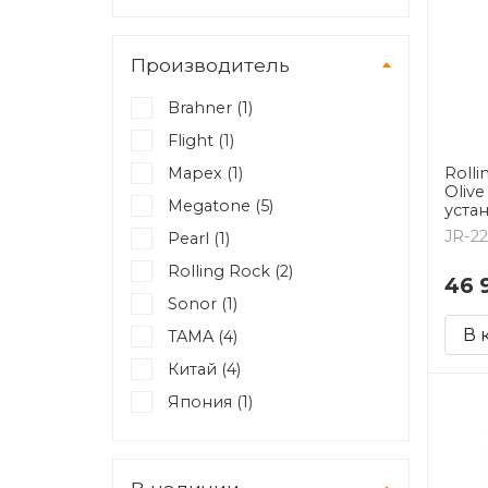
Производитель
Brahner (
1
)
Flight (
1
)
Mapex (
1
)
Rolli
Olive
Megatone (
5
)
уста
JR-2
Pearl (
1
)
Rolling Rock (
2
)
46 
Sonor (
1
)
В 
TAMA (
4
)
Китай (
4
)
Япония (
1
)