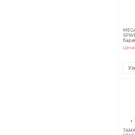
MEG
5PW
бара
Цена
Уз
TAMA