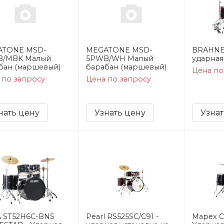
ATONE MSD-
MEGATONE MSD-
BRAHNE
B/MBK Малый
5PWB/WH Малый
ударная
бан (маршевый)
барабан (маршевый)
Цена по
 по запросу
Цена по запросу
нать цену
Узнать цену
Узнат
 ST52H6C-BNS
Pearl RS525SC/C91 -
Mapex 