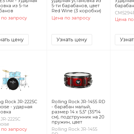
ESTAR - Ударная
ударная установка из
Ударная
овка из 5-ти
5-ти барабанов, цвет
бараба
банов
Red Wine (3 коробки)
CM5294
 по запросу
Цена по запросу
Цена по
нать цену
Узнать цену
Узнат
ng Rock JR-2225C
Rolling Rock JR-1455 RD
oise - ударная
- барабан малый,
новка
размер 14 х 5,5" (35*14
см), подструнник на 20
 JR-2225C
пружин, цвет
oise
 по запросу
Rolling Rock JR-1455