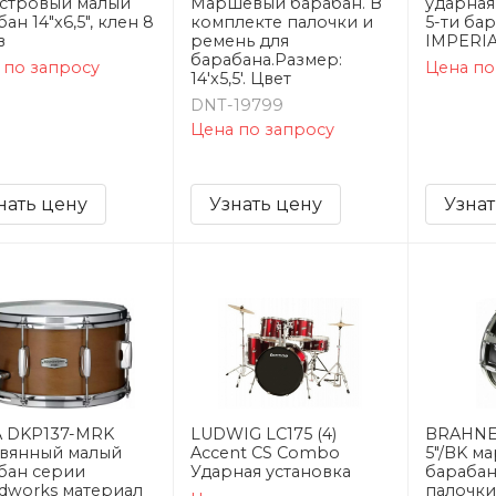
стровый малый
Маршевый барабан. В
ударная
ан 14"х6,5", клен 8
комплекте палочки и
5-ти ба
в
ремень для
IMPERI
барабана.Размер:
 по запросу
Цена по
14'x5,5'. Цвет
DNT-19799
Цена по запросу
нать цену
Узнать цену
Узнат
 DKP137-MRK
LUDWIG LC175 (4)
BRAHNER
вянный малый
Accent CS Combo
5"/BK м
бан серии
Ударная установка
барабан
dworks материал
палочки