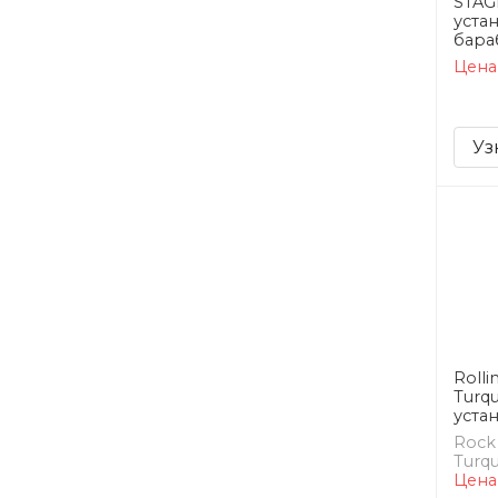
STAG
устан
бара
Цена
Уз
Rolli
Turqu
уста
Rock
Turqu
Цена