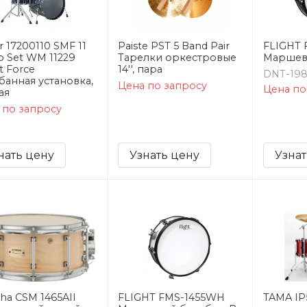
 17200110 SMF 11
Paiste PST 5 Band Pair
FLIGHT 
o Set WM 11229
Тарелки оркестровые
Маршев
t Force
14'', пара
DNT-19
банная установка,
Цена по запросу
Цена по
ая
 по запросу
нать цену
Узнать цену
Узнат
ha CSM 1465AII
FLIGHT FMS-1455WH
TAMA I