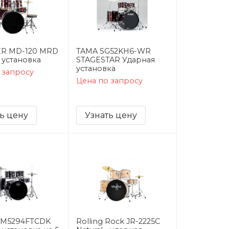
R MD-120 MRD
TAMA SG52KH6-WR
 установка
STAGESTAR Ударная
установка
 запросу
Цена по запросу
ь цену
Узнать цену
CM5294FTCDK
Rolling Rock JR-2225C