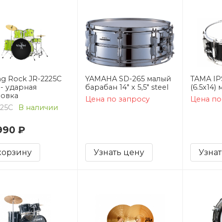
ng Rock JR-2225C
YAMAHA SD-265 малый
TAMA IP
 - ударная
барабан 14" x 5,5" steel
(6.5x14)
новка
Цена по запросу
Цена по
225C
В наличии
990 ₽
корзину
Узнать цену
Узнат