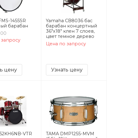
FMS-1455SR
Yamaha CB8036 бас
ый барабан
барабан концертный
36"х18" клен 7 слоев,
800
цвет темное дерево
 запросу
Цена по запросу
ь цену
Узнать цену
P52KH6NB-VTR
TAMA DMP1255-MVM