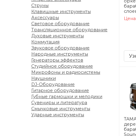
орке
Струны
бараб
слое
Клавишные инструменты
Аксессуары
Цена
Световое оборудование
Трансляционное оборудование
Духовые инструменты
Коммутация
Звуковое оборудование
Народные инструменты
Уз
Генераторы эффектов
Студийное оборудование
Микрофоны и радиосистемы
Наушники
DJ-Оборудование
Гитарное оборудование
Губные гармошки и мелодики
Сувениры и литература
Смычковые инструменты
Ударные инструменты
TAMA
дере
бара
Soun