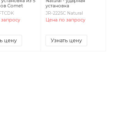
 установка из 5
Natural - ударная
нов Comet
установка
FTCDK
JR-2225C Natural
 запросу
Цена по запросу
ь цену
Узнать цену