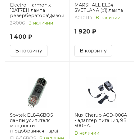
Electro-Harmonix
MARSHALL EL34
12AT7EH лампа
SVETLANA (x1) лампа
ревербератора\фазоинвертора
A010114
В наличии
2R006
В наличии
1 920 ₽
1 400 ₽
В корзину
В корзину
Sovtek EL84\6BQ5
Nux Cherub ACD-006A
лампы усилителя
- адаптер питания, 9В
мощности
500мА.
(подобранная пара)
В наличии
EL84\6BQ5
В наличии