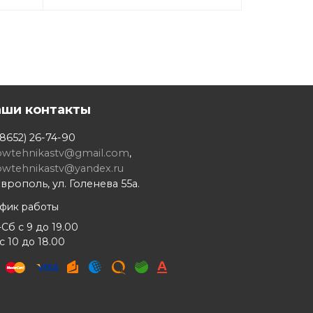
аши контакты
8652) 26-74-90
owtehnikastv@gmail.com
,
owtehnikastv@yandex.ru
врополь, ул. Голенева 55а.
афик работы
Сб с 9 до 19.00
с 10 до 18.00