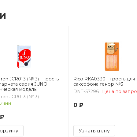
ии
ren JCR013 (№ 3) - трость
Rico RKA0330 - трость для
ларнета серия JUNO,
саксофона тенор №3
нческая модель
DNT-57296
Цена по запро
ren JCR013 (№ 3)
ичии
0 ₽
 ₽
корзину
Узнать цену