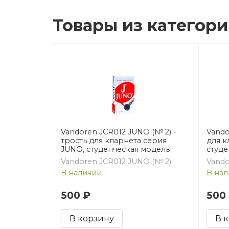
Товары из категор
Vandoren JCR012 JUNO (№ 2) -
Vando
трость для кларнета серия
для к
JUNO, студенческая модель
студе
Vandoren JCR012 JUNO (№ 2)
Vando
В наличии
В нал
500 ₽
500
В корзину
В 