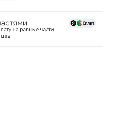
частями
лату на равные части
сяцев