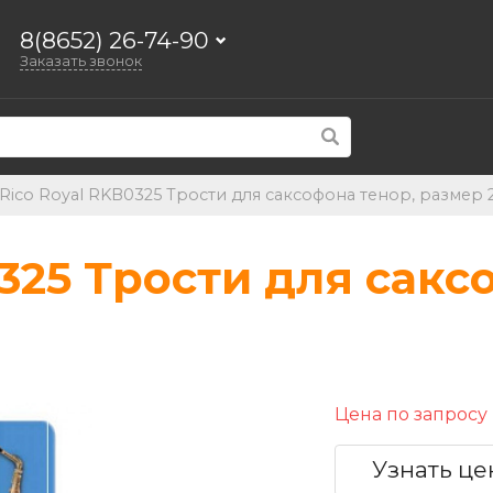
8(8652) 26-74-90
Заказать звонок
Rico Royal RKB0325 Трости для саксофона тенор, размер 2
0325 Трости для сакс
Цена по запросу
Узнать це