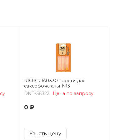
RICO RJA0330 трости для
cаксофона альт №3
су
DNT-56322
Цена по запросу
0 ₽
Узнать цену