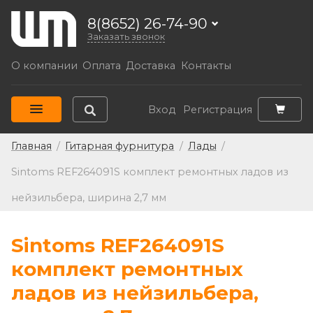
8(8652) 26-74-90
Заказать звонок
О компании
Оплата
Доставка
Контакты
Вход
Регистрация
Главная
/
Гитарная фурнитура
/
Лады
/
Sintoms REF264091S комплект ремонтных ладов из
нейзильбера, ширина 2,7 мм
Sintoms REF264091S
комплект ремонтных
ладов из нейзильбера,