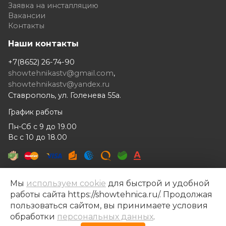
Заявка на инсталляцию
Вакансии
Контакты
Наши контакты
+7(8652) 26-74-90
showtehnikastv@gmail.com
,
showtehnikastv@yandex.ru
Ставрополь, ул. Голенева 55а.
График работы
Пн-Сб с 9 до 19.00
Вс с 10 до 18.00
Мы
используем cookie
для быстрой и удобной
работы сайта https://showtehnica.ru/. Продолжая
Шоутехника © 2014- 2026
пользоваться сайтом, вы принимаете условия
Разработка сайта —
Рекламный контент
обработки
персональных данных
.