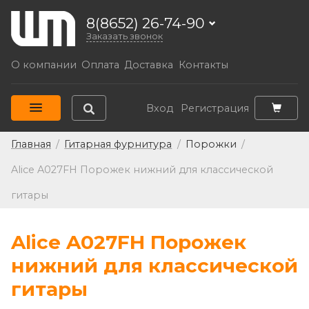
8(8652) 26-74-90
Заказать звонок
О компании
Оплата
Доставка
Контакты
Вход
Регистрация
Главная
/
Гитарная фурнитура
/
Порожки
/
Alice A027FH Порожек нижний для классической
гитары
Alice A027FH Порожек
нижний для классической
гитары