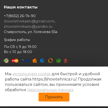
Наши контакты
+7(8652) 26-74-90
showtehnikastv@gmail.com
,
showtehnikastv@yandex.ru
Ставрополь, ул. Голенева 55а.
График работы
Пн-Сб с 9 до 19.00
Вс с 10 до 18.00
Мы
используем cookie
для быстрой и удобной
работы сайта https://showtehnica.ru/. Продолжая
Шоутехника © 2014- 2026
пользоваться сайтом, вы принимаете условия
Разработка сайта —
Рекламный контент
обработки
персональных данных
.
Политика конфиденциальности
Принять
Политика обработки персональных данных