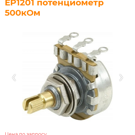
EP1201 потенциометр
500кОм
‹
›
Цена по запросу