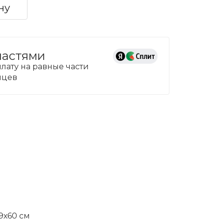
ну
частями
лату на равные части
сяцев
9х60 см