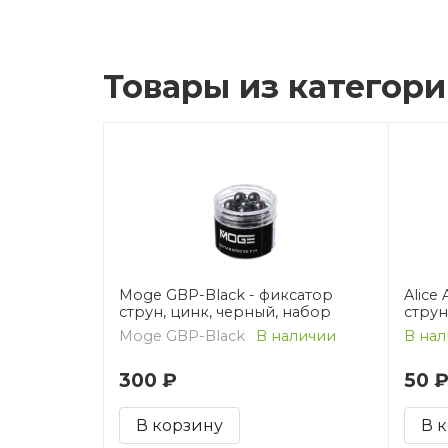
Товары из категор
Moge GBP-Black - фиксатор
Alice
струн, цинк, черный, набор
струн
Moge GBP-Black
В наличии
В нал
300 ₽
50 
В корзину
В 