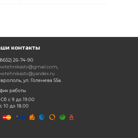
аши контакты
8652) 26-74-90
owtehnikastv@gmail.com
,
owtehnikastv@yandex.ru
врополь, ул. Голенева 55а.
афик работы
Сб с 9 до 19.00
с 10 до 18.00