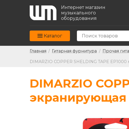
Интернет магазин
музыкального
оборудования
Каталог
Главная
/
Гитарная фурнитура
/
Прочая гит
DIMARZIO COPPER SHELDING TAPE EP1000 м
DIMARZIO COPP
экранирующая л