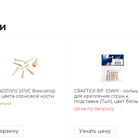
ии
 A021IVY/ 2PVC Фиксатор
CRAFTER BP-10WH - колы
 цвета слоновой кости
для крепления струн к
подставке (7шт), цвет бел
ичии
Цена по запросу
₽
корзину
Узнать цену