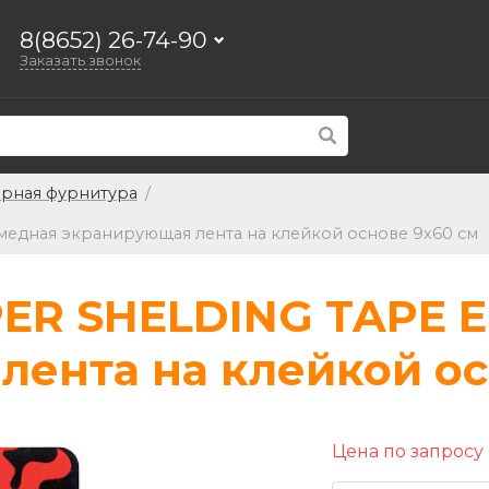
8(8652) 26-74-90
Заказать звонок
арная фурнитура
/
едная экранирующая лента на клейкой основе 9х60 см
ER SHELDING TAPE E
ента на клейкой ос
Цена по запросу