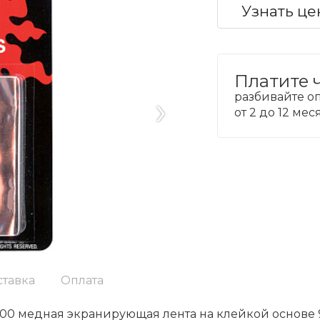
Узнать це
Платите 
›
разбивайте оп
от 2 до 12 ме
ставка
Оплата
0 медная экранирующая лента на клейкой основе 