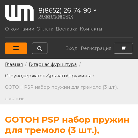
8(8652) 26-74-90
Заказать звонок
О компании
Оплата
Доставка
Контакты
Вход
Регистрация
Главная
/
Гитарная фурнитура
/
Струнодержатели\рычаги\пружины
/
GOTOH PSP набор пружин для тремоло (3 шт.),
жесткие
GOTOH PSP набор пружин
для тремоло (3 шт.),