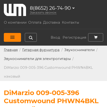
8(8652) 26-74-90
Заказать звонок
О компании
Оплата
Доставка
Контакты
Вход
Регистрация
Главная
/
Гитарная фурнитура
/
Звукосниматели
/
Звукосниматели для электрогитары
/
DiMarzio 009-005-396 Customwound PHWN4BKL
нэковый
DiMarzio 009-005-396
Customwound PHWN4BKL