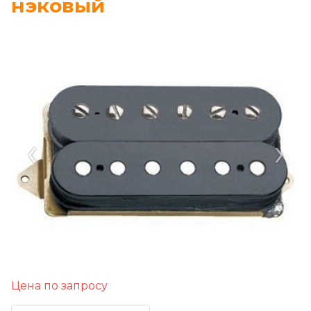
нэковый
‹
›
Цена по запросу