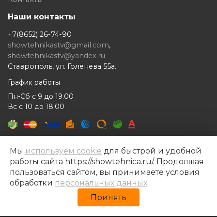
Наши контакты
+7(8652) 26-74-90
showtehnikastv@gmail.com
,
showtehnikastv@yandex.ru
Ставрополь, ул. Голенева 55а.
График работы
Пн-Сб с 9 до 19.00
Вс с 10 до 18.00
Мы
используем cookie
для быстрой и удобной
работы сайта https://showtehnica.ru/. Продолжая
Шоутехника © 2014- 2026
пользоваться сайтом, вы принимаете условия
Разработка сайта —
Рекламный контент
обработки
персональных данных
.
Политика конфиденциальности
Принять
Политика обработки персональных данных