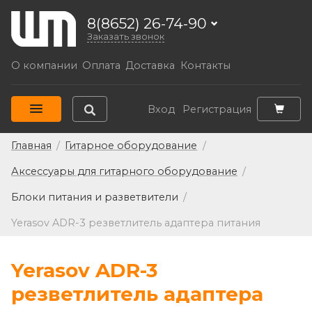
8(8652) 26-74-90
Заказать звонок
О компании
Оплата
Доставка
Контакты
Вход
Регистрация
Главная
/
Гитарное оборудование
/
Аксессуары для гитарного оборудование
/
Блоки питания и разветвители
/
Yerasov ADR-3 резветлитель адаптера питания
Yerasov ADR-3
резветлитель адаптера