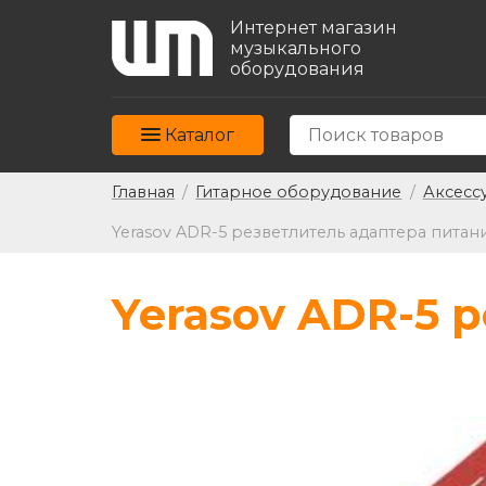
Интернет магазин
музыкального
оборудования
Каталог
Главная
/
Гитарное оборудование
/
Аксесс
Yerasov ADR-5 резветлитель адаптера питан
Yerasov ADR-5 