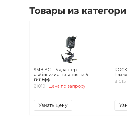
Товары из категор
SMB АСП-5 адаптер
ROCK
стабилизир.питания на 5
Разве
гит.эфф
8I015
8I010
Цена по запросу
Узнать цену
Уз