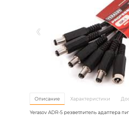
‹
Oписание
Характеристики
До
Yerasov ADR-5 резветлитель адаптера пи