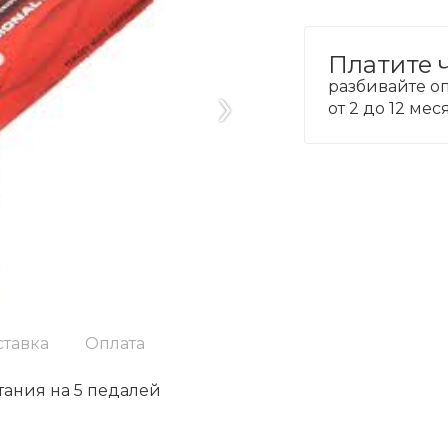
Платите 
›
разбивайте оп
от 2 до 12 ме
ставка
Оплата
тания на 5 педалей