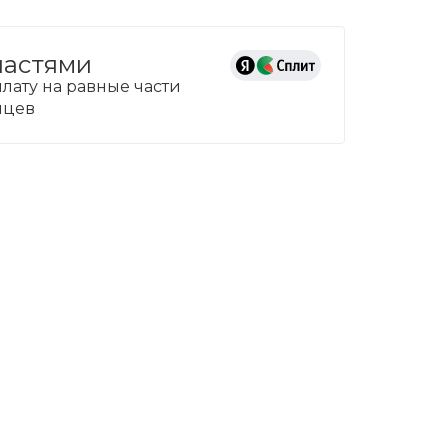
частями
лату на равные части
сяцев