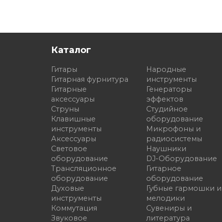
Каталог
Гитары
Народные
Гитарная фурнитура
инструменты
Гитарные
Генераторы
аксессуары
эффектов
Струны
Студийное
Клавишные
оборудование
инструменты
Микрофоны и
Аксессуары
радиосистемы
Световое
Наушники
оборудование
DJ-Оборудование
Трансляционное
Гитарное
оборудование
оборудование
Духовые
Губные гармошки и
инструменты
мелодики
Коммутация
Сувениры и
Звуковое
литература