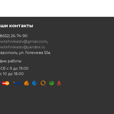
аши контакты
8652) 26-74-90
owtehnikastv@gmail.com
,
owtehnikastv@yandex.ru
врополь, ул. Голенева 55а.
афик работы
Сб с 9 до 19.00
с 10 до 18.00