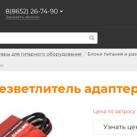
8(8652) 26-74-90
Заказать звонок
уары для гитарного оборудование
/
Блоки питания и ра
ия
резветлитель адапте
Цена по запросу
Узнать це