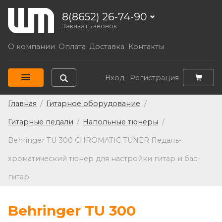
8(8652) 26-74-90
Заказать звонок
О компании
Оплата
Доставка
Контакты
Вход
Регистрация
Главная
/
Гитарное оборудование
/
Гитарные педали
/
Напольные тюнеры
/
Behringer TU 300 CHROMATIC TUNER Педаль-
хроматический тюнер для настройки гитар и бас-
гитар
Behringer TU 300