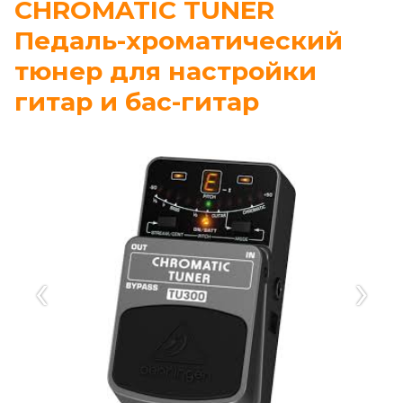
CHROMATIC TUNER
Педаль-хроматический
тюнер для настройки
гитар и бас-гитар
‹
›