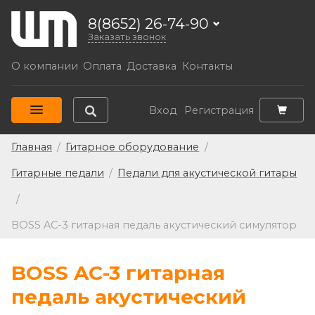
8(8652) 26-74-90
Заказать звонок
О компании
Оплата
Доставка
Контакты
Вход
Регистрация
Главная
/
Гитарное оборудование
/
Гитарные педали
/
Педали для акустической гитары
/
BOSS AC-3 гитарная педаль акустический симулятор
BOSS AC-3 гитарная
педаль акустический