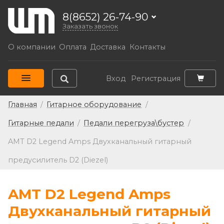
8(8652) 26-74-90
Заказать звонок
О компании
Оплата
Доставка
Контакты
Вход
Регистрация
Главная
/
Гитарное оборудование
/
Гитарные педали
/
Педали перегруза\бустер
/
AMT D2 Legend Amps Двухканальный гитарный
предусилитель D2 (Diezel)
AMT D2 Legend Amps
Двухканальный гитарный