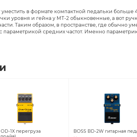
 уместить в формате компактной педальки больше 4 
ки уровня и гейна у MT-2 обыкновенные, а вот руч
ти. Таким образом, в пространстве, где обычно ум
с параметрикой средних частот. Именно параметрик
ии
OD-1X перегруза
BOSS BD-2W гитарная пед
драйв)