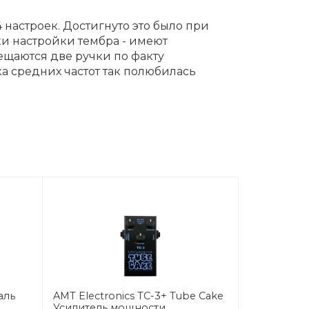
настроек. Достигнуто это было при
ки настройки тембра - имеют
ещаются две ручки по факту
а средних частот так полюбилась
аль
AMT Electronics TC-3+ Tube Сake
Усилитель мощности