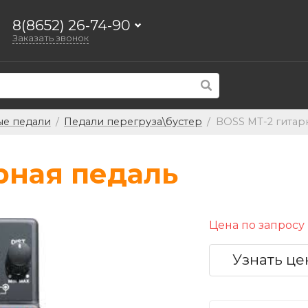
8(8652) 26-74-90
Заказать звонок
ые педали
/
Педали перегруза\бустер
/
BOSS MT-2 гитар
рная педаль
Цена по запросу
Узнать це