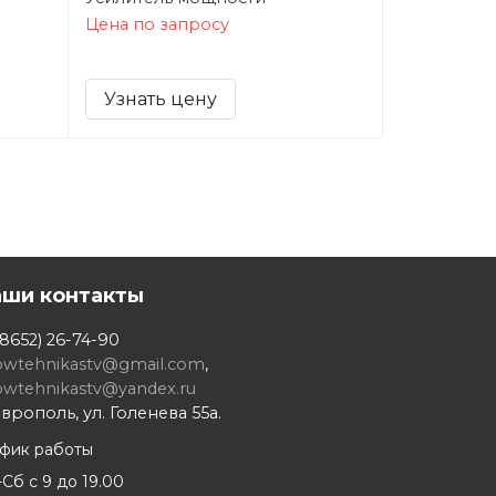
Цена по запросу
Узнать цену
аши контакты
8652) 26-74-90
owtehnikastv@gmail.com
,
owtehnikastv@yandex.ru
врополь, ул. Голенева 55а.
афик работы
Сб с 9 до 19.00