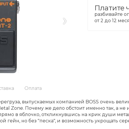
Платите 
›
разбивайте оп
от 2 до 12 ме
ставка
Оплата
регруза, выпускаемых компанией BOSS очень велико
Metal Zone. Почему же дело обстоит именно так, а не 
прямо в яблочко, откликнувшись на крик души метал
й гейн, но без "песка", и возможность укрощать сер