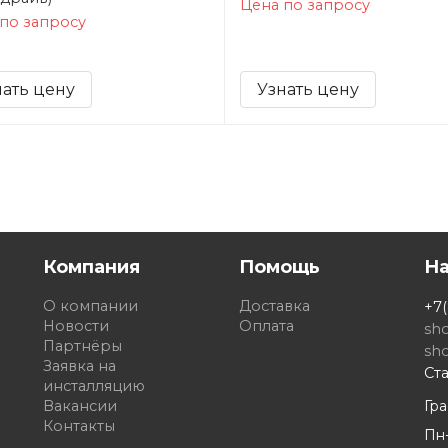
Цена по запросу
по запросу
нать цену
Узнать цену
Компания
Помощь
Н
О компании
Доставка
+7(
Новости
Оплата
sh
Партнёры
sh
Заявка на
Ста
инсталляцию
Вакансии
Гр
Контакты
Пн-