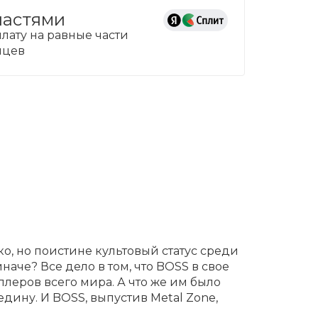
частями
лату на равные части
сяцев
, но поистине культовый статус среди
иначе? Все дело в том, что BOSS в свое
леров всего мира. А что же им было
едину. И BOSS, выпустив Metal Zone,