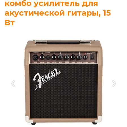
комбо усилитель для
акустической гитары, 15
Вт
‹
›