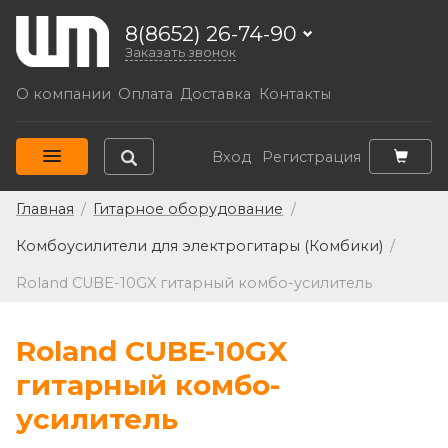
8(8652) 26-74-90
Заказать звонок
О компании
Оплата
Доставка
Контакты
Вход
Регистрация
Главная
/
Гитарное оборудование
/
Комбоусилители для электрогитары (Комбики)
/
Roland CUBE-10GX гитарный комбо-усилитель
Roland CUBE-10GX
гитарный комбо-
усилитель