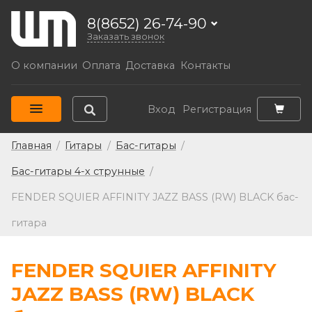
8(8652) 26-74-90
Заказать звонок
О компании
Оплата
Доставка
Контакты
Вход
Регистрация
Главная
/
Гитары
/
Бас-гитары
/
Бас-гитары 4-х струнные
/
FENDER SQUIER AFFINITY JAZZ BASS (RW) BLACK бас-
гитара
FENDER SQUIER AFFINITY
JAZZ BASS (RW) BLACK