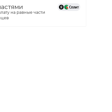
частями
лату на равные части
сяцев