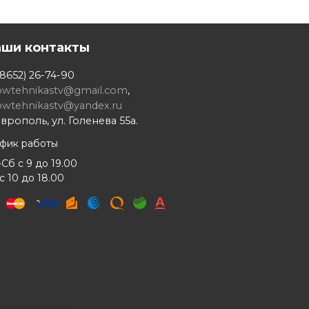
аши контакты
8652) 26-74-90
owtehnikastv@gmail.com
,
owtehnikastv@yandex.ru
врополь, ул. Голенева 55а.
афик работы
Сб с 9 до 19.00
с 10 до 18.00