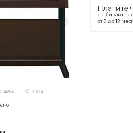
Платите 
›
разбивайте оп
от 2 до 12 ме
ставка
Оплата
ано