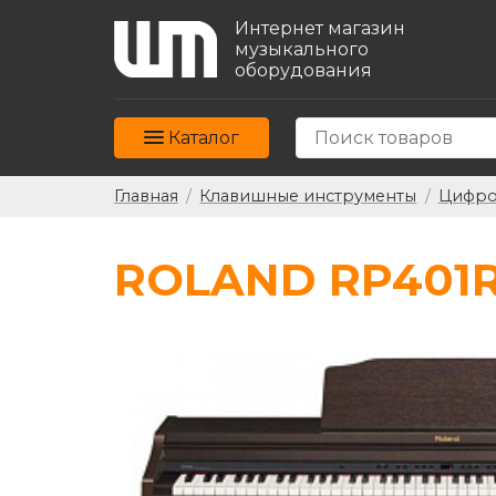
Интернет магазин
музыкального
оборудования
Каталог
Главная
/
Клавишные инструменты
/
Цифро
ROLAND RP401R