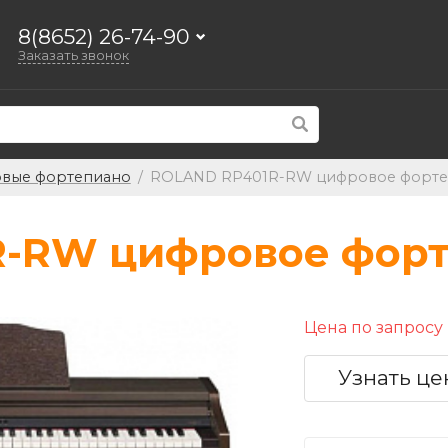
8(8652) 26-74-90
Заказать звонок
вые фортепиано
/
ROLAND RP401R-RW цифровое форт
-RW цифровое фор
Цена по запросу
Узнать це