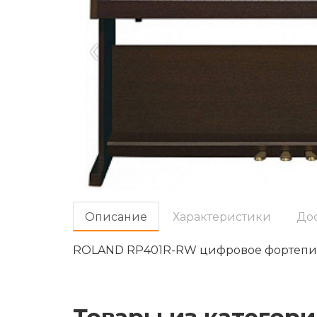
‹
Oписание
Характеристики
До
ROLAND RP401R-RW цифровое фортепи