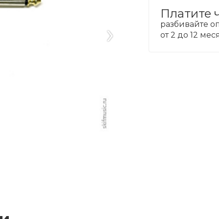
Платите 
›
разбивайте оп
от 2 до 12 ме