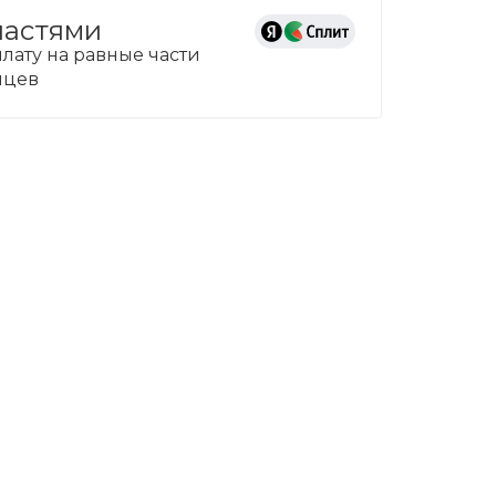
частями
лату на равные части
сяцев