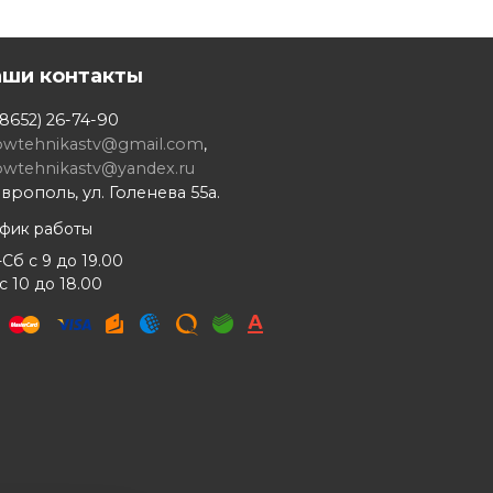
аши контакты
8652) 26-74-90
owtehnikastv@gmail.com
,
owtehnikastv@yandex.ru
врополь, ул. Голенева 55а.
афик работы
Сб с 9 до 19.00
с 10 до 18.00