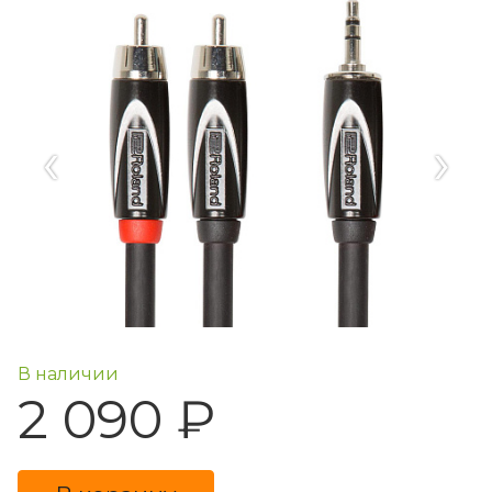
‹
›
В наличии
2 090 ₽