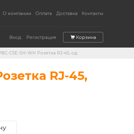
О компании
Оплата
Доставка
Контакты
Корзина
Вход
Регистрация
P8C-C5E-SH-WH Розетка RJ-45, од
озетка RJ-45,
ну