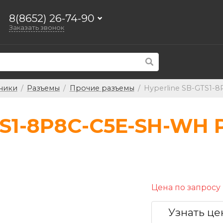
8(8652) 26-74-90
Заказать звонок
ники
/
Разъемы
/
Прочие разъемы
/
Hyperline SB-GTS1-8
TS1-8P8C-C5E-SH-WH Р
Цена по запросу
Узнать це