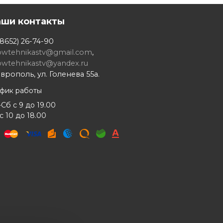
аши контакты
8652) 26-74-90
owtehnikastv@gmail.com
,
owtehnikastv@yandex.ru
врополь, ул. Голенева 55а.
афик работы
Сб с 9 до 19.00
с 10 до 18.00