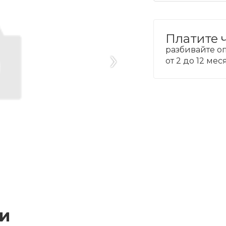
Платите 
›
разбивайте оп
от 2 до 12 ме
ии