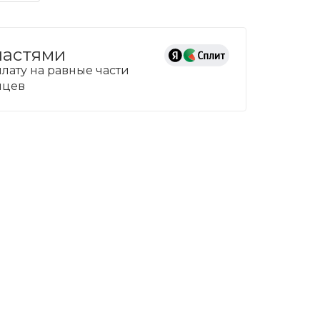
частями
лату на равные части
сяцев