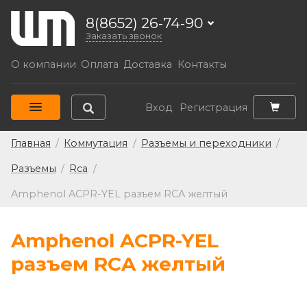
8(8652) 26-74-90
Заказать звонок
О компании
Оплата
Доставка
Контакты
Вход
Регистрация
Главная
/
Коммутация
/
Разъемы и переходники
/
Разъемы
/
Rca
/
Amphenol ACPR-YEL разъем RCA желтый
Amphenol ACPR-YEL
разъем RCA желтый