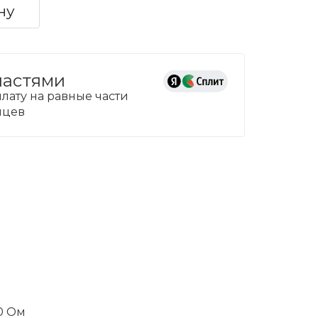
ну
частями
лату на равные части
сяцев
0 Ом