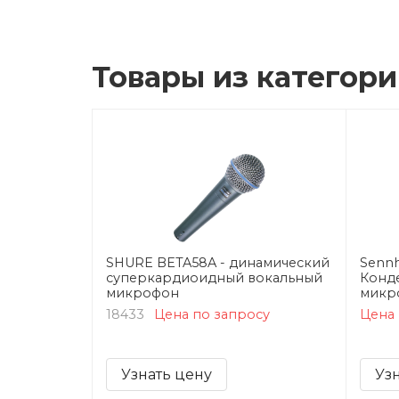
Товары из категор
SHURE BETA58A - динамический
Sennh
суперкардиоидный вокальный
Конд
микрофон
микр
18433
Цена по запросу
Цена 
Узнать цену
Уз