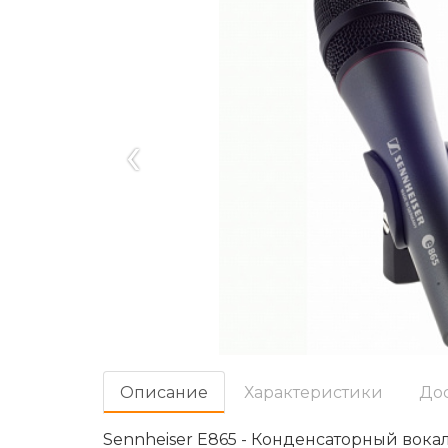
‹
Oписание
Характеристики
До
Sennheiser E865 - Конденсаторный вока