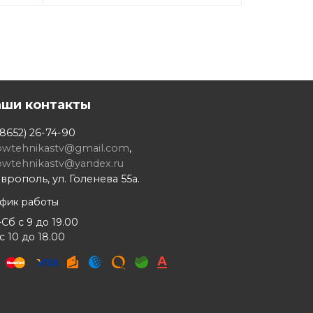
аши контакты
8652) 26-74-90
owtehnikastv@gmail.com
,
owtehnikastv@yandex.ru
врополь, ул. Голенева 55а.
афик работы
Сб с 9 до 19.00
с 10 до 18.00