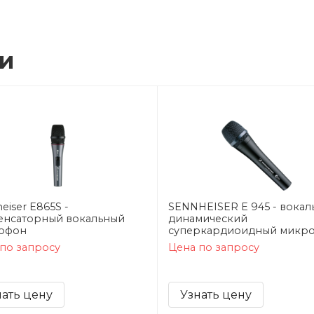
ии
eiser E865S -
SENNHEISER E 945 - вока
енсаторный вокальный
динамический
офон
суперкардиоидный микр
по запросу
Цена по запросу
нать цену
Узнать цену