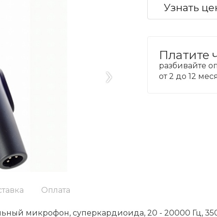
Узнать це
Платите 
›
разбивайте оп
от 2 до 12 ме
ставка
Оплата
льный микрофон, суперкардиоида, 20 - 20000 Гц, 35