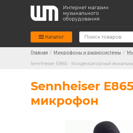
Интернет магазин
музыкального
оборудования
Каталог
Главная
/
Микрофоны и радиосистемы
/
Ми
Sennheiser E865 - Конденсаторный вокаль
Sennheiser E86
микрофон