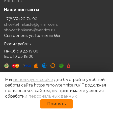
Контакты
Наши контакты
+7(8652) 26-74-90
showtehnikastv@gmail.com
,
showtehnikastv@yandex.ru
Ставрополь, ул. Голенева 55а.
График работы
Пн-Сб с 9 до 19.00
Вс с 10 до 18.00
Мы
используем cookie
для быстрой и удобной
работы сайта https://showtehnica.ru/. Продолжая
Шоутехника © 2014- 2026
пользоваться сайтом, вы принимаете условия
Разработка сайта —
Рекламный контент
обработки
персональных данных
.
Политика конфиденциальности
Принять
Политика обработки персональных данных