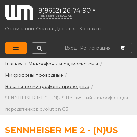
8(8652) 26-74-90
Заказать звонок
О компании
Оплата
Доставка
Контакты
Вход
Регистрация
Главная
/
Микрофоны и радиосистемы
/
Микрофоны проводные
/
Вокальные микрофоны проводные
/
SENNHEISER ME 2 - (N)US Петличный микрофон для
передатчиков evolution G3
SENNHEISER ME 2 - (N)US