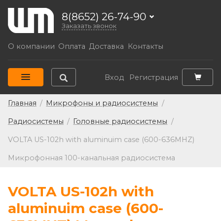
8(8652) 26-74-90
Заказать звонок
О компании
Оплата
Доставка
Контакты
Вход
Регистрация
Главная
/
Микрофоны и радиосистемы
/
Радиосистемы
/
Головные радиосистемы
/
VOLTA US-102h with aluminuim case (600-636MHZ)
Микрофонная 100-канальная радиосистема
VOLTA US-102h with
aluminuim case (600-