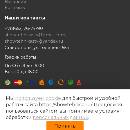
Вакансии
Контакты
Наши контакты
+7(8652) 26-74-90
showtehnikastv@gmail.com
,
showtehnikastv@yandex.ru
Ставрополь, ул. Голенева 55а.
График работы
Пн-Сб с 9 до 19.00
Вс с 10 до 18.00
Мы
используем cookie
для быстрой и удобной
работы сайта https://showtehnica.ru/. Продолжая
Шоутехника © 2014- 2026
пользоваться сайтом, вы принимаете условия
Разработка сайта —
Рекламный контент
обработки
персональных данных
.
Политика конфиденциальности
Принять
Политика обработки персональных данных