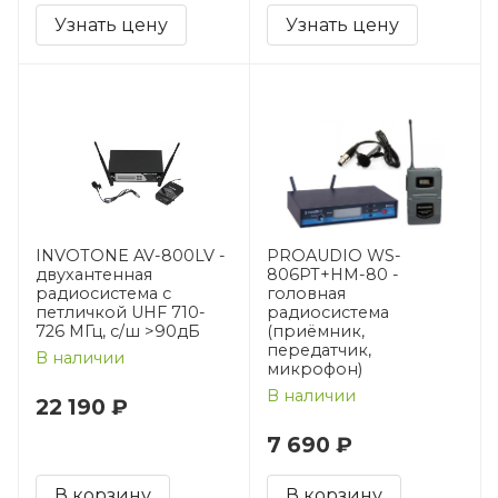
Узнать цену
Узнать цену
INVOTONE AV-800LV -
PROAUDIO WS-
двухантенная
806PT+HM-80 -
радиосистема с
головная
петличкой UHF 710-
радиосистема
726 МГц, с/ш >90дБ
(приёмник,
передатчик,
В наличии
микрофон)
В наличии
22 190 ₽
7 690 ₽
В корзину
В корзину