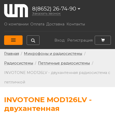
8(8652) 26-74-90
Заказать звонок
О компании
Оплата
Доставка
Контакты
Вход
Регистрация
Главная
/
Микрофоны и радиосистемы
/
Радиосистемы
/
Петличные радиосистемы
/
INVOTONE MOD126LV - двухантенная радиосистема с
петличкой
INVOTONE MOD126LV -
двухантенная