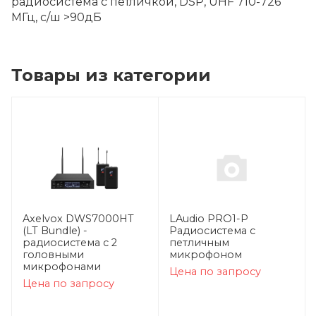
радиосистема с петличкой, DSP, UHF 710-726
МГц, с/ш >90дБ
Товары из категории
Axelvox DWS7000HT
LAudio PRO1-P
(LT Bundle) -
Радиосистема с
радиосистема с 2
петличным
головными
микрофоном
микрофонами
Цена по запросу
Цена по запросу