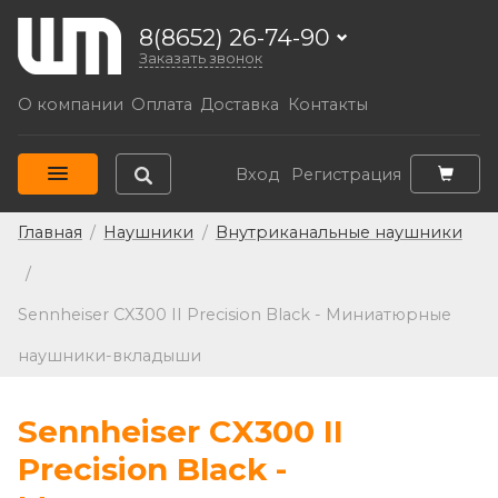
8(8652) 26-74-90
Заказать звонок
О компании
Оплата
Доставка
Контакты
Вход
Регистрация
Главная
/
Наушники
/
Внутриканальные наушники
/
Sennheiser CX300 II Precision Black - Миниатюрные
наушники-вкладыши
Sennheiser CX300 II
Precision Black -