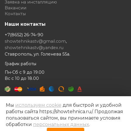
Заявка на инсталляцию
Вакансии
Контакты
Наши контакты
+7(8652) 26-74-90
showtehnikastv@gmail.com
,
showtehnikastv@yandex.ru
Ставрополь, ул. Голенева 55а.
График работы
Пн-Сб с 9 до 19.00
Вс с 10 до 18.00
Мы
используем cookie
для быстрой и удобной
работы сайта https://showtehnica.ru/. Продолжая
Шоутехника © 2014- 2026
пользоваться сайтом, вы принимаете условия
Разработка сайта —
Рекламный контент
обработки
персональных данных
.
Политика конфиденциальности