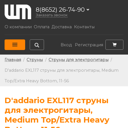
8(8652) 26-74-90
Заказать звонок
О компании
Оплата
Доставка
Контакты
Вход
Регистрация
Главная
/
Струны
/
Струны для электрогитары
/
D'addario EXL117 струны для электрогитары, Medium
Top/Extra Heavy Bottom, 11-56
D'addario EXL117 струны
для электрогитары,
Medium Top/Extra Heavy