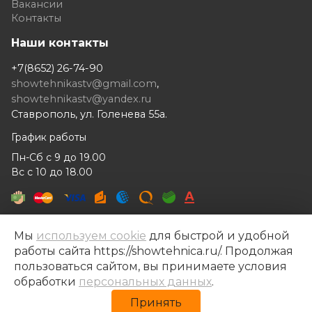
Вакансии
Контакты
Наши контакты
+7(8652) 26-74-90
showtehnikastv@gmail.com
,
showtehnikastv@yandex.ru
Ставрополь, ул. Голенева 55а.
График работы
Пн-Сб с 9 до 19.00
Вс с 10 до 18.00
Мы
используем cookie
для быстрой и удобной
работы сайта https://showtehnica.ru/. Продолжая
Шоутехника © 2014- 2026
пользоваться сайтом, вы принимаете условия
Разработка сайта —
Рекламный контент
обработки
персональных данных
.
Политика конфиденциальности
Принять
Политика обработки персональных данных