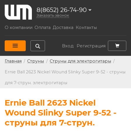
8(8652) 26-74-90
Заказать звонок
О компании
Оплата
Доставка
Контакты
Вход
Регистрация
Главная
/
Струны
/
Струны для электрогитары
/
Ernie Ball 2623 Nickel Wound Slinky Super 9-52 - струны
для 7-струн. электрогитары
Ernie Ball 2623 Nickel
Wound Slinky Super 9-52 -
струны для 7-струн.