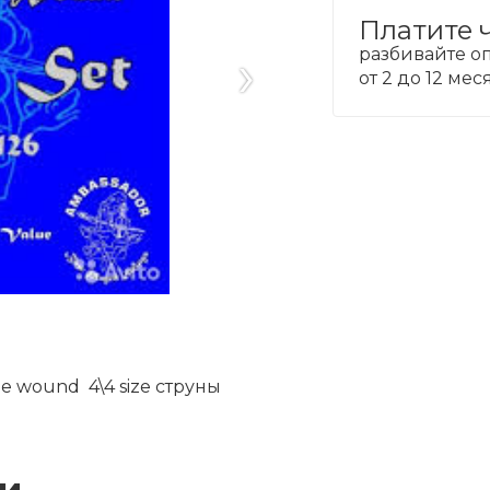
Платите 
›
разбивайте оп
от 2 до 12 ме
pe wound 4\4 size струны