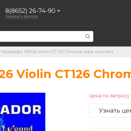
8(8652) 26-74-90
Заказать звонок
mbassador 99126 Violin CT126 Chrome tape wound 4
26 Violin CT126 Chro
Цена по запросу
Узнать це