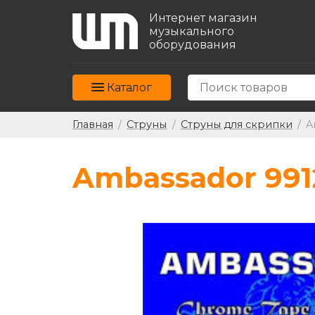
Интернет магазин
музыкального
оборудования
Каталог
Главная
/
Струны
/
Струны для скрипки
/
A
Ambassador 991