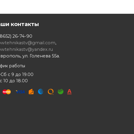
аши контакты
8652) 26-74-90
owtehnikastv@gmail.com
,
owtehnikastv@yandex.ru
врополь, ул. Голенева 55а.
афик работы
Сб с 9 до 19.00
с 10 до 18.00