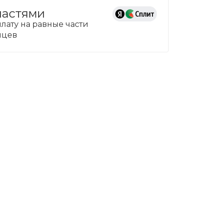
частями
лату на равные части
сяцев