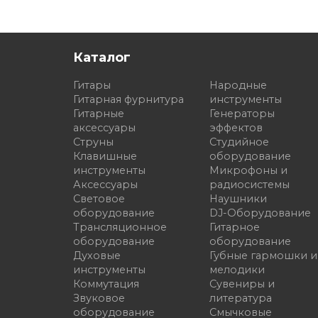
Каталог
Гитары
Народные
Гитарная фурнитура
инструменты
Гитарные
Генераторы
аксессуары
эффектов
Струны
Студийное
Клавишные
оборудование
инструменты
Микрофоны и
Аксессуары
радиосистемы
Световое
Наушники
оборудование
DJ-Оборудование
Трансляционное
Гитарное
оборудование
оборудование
Духовые
Губные гармошки и
инструменты
мелодики
Коммутация
Сувениры и
Звуковое
литература
оборудование
Смычковые