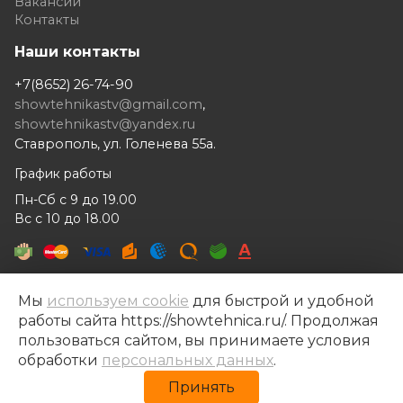
Вакансии
Контакты
Наши контакты
+7(8652) 26-74-90
showtehnikastv@gmail.com
,
showtehnikastv@yandex.ru
Ставрополь, ул. Голенева 55а.
График работы
Пн-Сб с 9 до 19.00
Вс с 10 до 18.00
Мы
используем cookie
для быстрой и удобной
работы сайта https://showtehnica.ru/. Продолжая
Шоутехника © 2014- 2026
пользоваться сайтом, вы принимаете условия
Разработка сайта —
Рекламный контент
обработки
персональных данных
.
Политика конфиденциальности
Принять
Политика обработки персональных данных