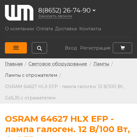
8(8652) 26-74-90
Заказать звонок
О компании
Оплата
Доставка
Контакты
Вход
Регистрация
Главная
/
Световое оборудование
/
Лампы
/
Лампы с отрожателем
/
OSRAM 64627 HLX EFP - лампа галоген. 12 В/100 Вт,
Gz6,35 с отражателем
OSRAM 64627 HLX EFP -
лампа галоген. 12 В/100 Вт,