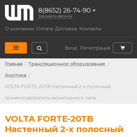
8(8652) 26-74-90
Заказать звонок
О компании
Оплата
Доставка
Контакты
Вход
Регистрация
Главная
/
Трансляционное оборудование
/
Акустика
/
VOLTA FORTE-20TB Настенный 2-х полосный
громкоговоритель мониторного типа
VOLTA FORTE-20TB
Настенный 2-х полосный