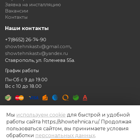
Заявка на инсталляцию
Вакансии
Контакты
Наши контакты
+7(8652) 26-74-90
showtehnikastv@gmail.com
,
showtehnikastv@yandex.ru
Ставрополь, ул. Голенева 55а.
График работы
Пн-Сб с 9 до 19.00
Вс с 10 до 18.00
Мы
используем cookie
для быстрой и удобной
работы сайта https://showtehnica.ru/. Продолжая
Шоутехника © 2014- 2026
пользоваться сайтом, вы принимаете условия
Разработка сайта —
Рекламный контент
обработки
персональных данных
.