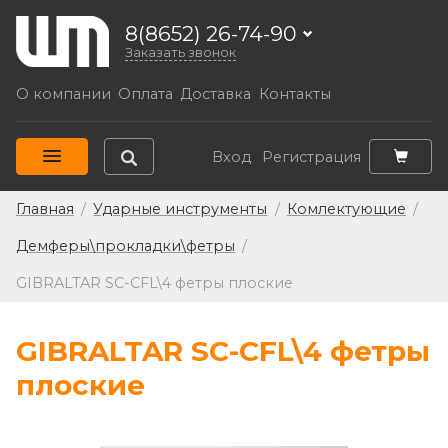
8(8652) 26-74-90
Заказать звонок
О компании
Оплата
Доставка
Контакты
Вход
Регистрация
Главная
/
Ударные инструменты
/
Комлектующие
/
Демферы\прокладки\фетры
/
GIBRALTAR SC-CFL\4 фетры плоские
GIBRALTAR SC-CFL\4 фетры
плоские