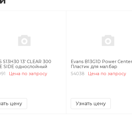
ии
 S13H30 13' CLEAR 300
Evans B13G1D Power Center
E SIDE однослойный
Пластик для мал.бар
091
Цена по запросу
S4038
Цена по запросу
нать цену
Узнать цену