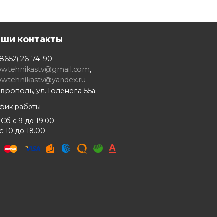
аши контакты
8652) 26-74-90
owtehnikastv@gmail.com
,
owtehnikastv@yandex.ru
врополь, ул. Голенева 55а.
афик работы
Сб с 9 до 19.00
с 10 до 18.00