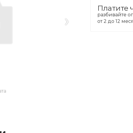
Платите 
›
разбивайте оп
от 2 до 12 ме
ата