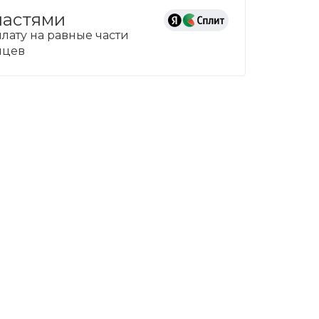
частями
лату на равные части
сяцев