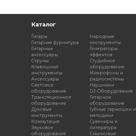
Каталог
Гитары
Народные
Гитарная фурнитура
инструменты
Гитарные
Генераторы
аксессуары
эффектов
Струны
Студийное
Клавишные
оборудование
инструменты
Микрофоны и
Аксессуары
радиосистемы
Световое
Наушники
оборудование
DJ-Оборудование
Трансляционное
Гитарное
оборудование
оборудование
Духовые
Губные гармошки и
инструменты
мелодики
Коммутация
Сувениры и
Звуковое
литература
оборудование
Смычковые