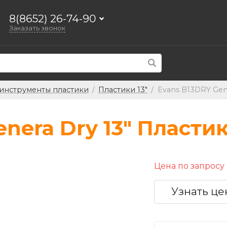
8(8652) 26-74-90
Заказать звонок
инструменты пластики
/
Пластики 13"
/
Evans B13DRY Gene
nera Dry 13" Пласти
Цена по запросу
Узнать це