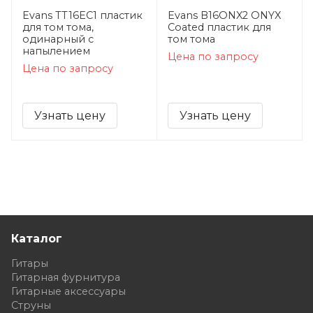
Evans TT16EC1 пластик
Evans B16ONX2 ONYX
для том тома,
Coated пластик для
одинарный с
том тома
напылением
Цена по запросу
Цена по запросу
Узнать цену
Узнать цену
Каталог
Гитары
Гитарная фурнитура
Гитарные аксессуары
Струны