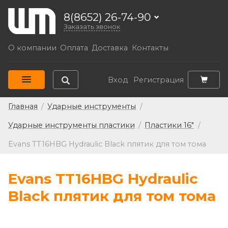
8(8652) 26-74-90
Заказать звонок
О компании
Оплата
Доставка
Контакты
Вход
Регистрация
Главная
/
Ударные инструменты
/
Ударные инструменты пластики
/
Пластики 16"
/
Evans TT16HBG Hydraulic Black плятик для том тома
Evans TT16HBG Hydraulic
Black плятик для том тома