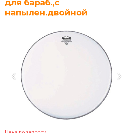
для бараб.,с
напылен.двойной
‹
›
Цена по запросу