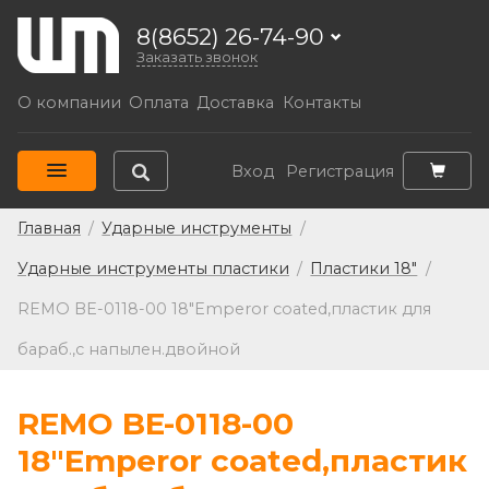
8(8652) 26-74-90
Заказать звонок
О компании
Оплата
Доставка
Контакты
Вход
Регистрация
Главная
/
Ударные инструменты
/
Ударные инструменты пластики
/
Пластики 18"
/
REMO BE-0118-00 18"Emperor coated,пластик для
бараб.,с напылен.двойной
REMO BE-0118-00
18"Emperor coated,пластик