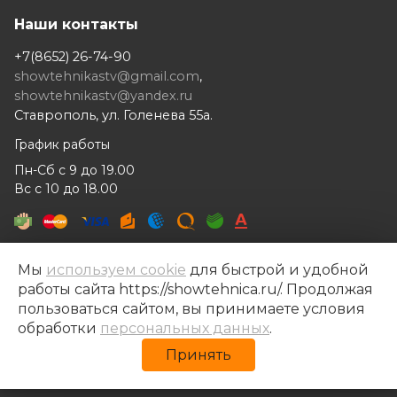
Наши контакты
+7(8652) 26-74-90
showtehnikastv@gmail.com
,
showtehnikastv@yandex.ru
Ставрополь, ул. Голенева 55а.
График работы
Пн-Сб с 9 до 19.00
Вс с 10 до 18.00
Мы
используем cookie
для быстрой и удобной
работы сайта https://showtehnica.ru/. Продолжая
Шоутехника © 2014- 2026
пользоваться сайтом, вы принимаете условия
Разработка сайта —
Рекламный контент
обработки
персональных данных
.
Политика конфиденциальности
Принять
Политика обработки персональных данных