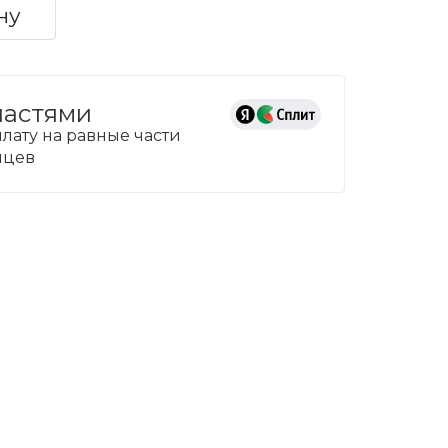
ну
частями
лату на равные части
сяцев