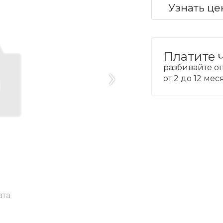
Узнать це
Платите 
›
разбивайте оп
от 2 до 12 ме
ата