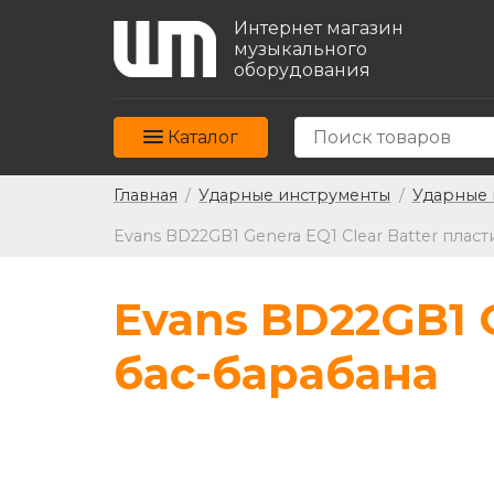
Интернет магазин
музыкального
оборудования
Каталог
Главная
/
Ударные инструменты
/
Ударные 
Evans BD22GB1 Genera EQ1 Clear Batter плас
Evans BD22GB1 G
бас-барабана