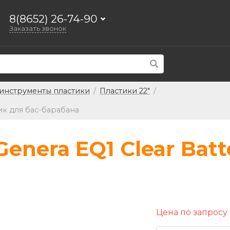
8(8652) 26-74-90
Заказать звонок
инструменты пластики
/
Пластики 22"
/
тик для бас-барабана
enera EQ1 Clear Batt
Цена по запросу