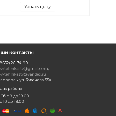
Узнать цену
аши контакты
8652) 26-74-90
owtehnikastv@gmail.com
,
owtehnikastv@yandex.ru
врополь, ул. Голенева 55а.
афик работы
Сб с 9 до 19.00
с 10 до 18.00