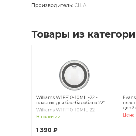
Производитель:
США
Товары из категор
Williams W1FF10-10MIL-22 -
Evans
пластик для бас-барабана 22"
пласт
двой
Williams W1FF10-10MIL-22
Цена 
В наличии
1 390 ₽